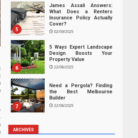
James Assali Answers:
What Does a Renters
Insurance Policy Actually
Cover?
5
02/09/2025
5 Ways Expert Landscape
Design Boosts Your
Property Value
6
22/08/2025
х
х
и
Need a Pergola? Finding
я
the Best Melbourne
Builder
7
22/08/2025
о
в
м
ARCHIVES
и