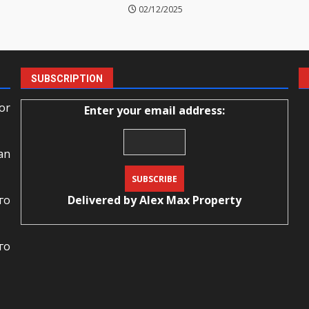
02/12/2025
SUBSCRIPTION
or
Enter your email address:
an
го
Delivered by
Alex Max Property
го