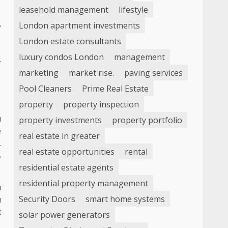
leasehold management
lifestyle
ь
London apartment investments
London estate consultants
luxury condos London
management
.
marketing
market rise.
paving services
Pool Cleaners
Prime Real Estate
property
property inspection
и
property investments
property portfolio
е
real estate in greater
.
real estate opportunities
rental
в
residential estate agents
residential property management
и
Security Doors
smart home systems
и
х
solar power generators