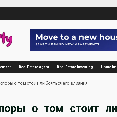
gement
Real Estate Agent
Real Estate Investing
Home Im
 споры о том стоит ли бояться его влияния
споры о том стоит л