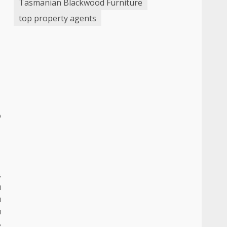
Tasmanian Blackwood Furniture
top property agents
о
в
и
и
я
ь