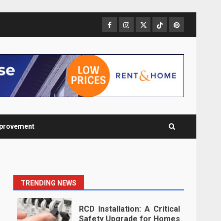
Facebook
Instagram
Twitter
TikTok
Pinterest
provement
TRENDING NEWS
и
RCD Installation: A Critical
Safety Upgrade for Homes