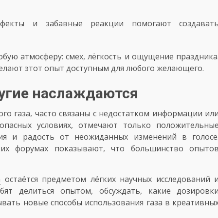
фекты и забавные реакции помогают создават
обую атмосферу: смех, лёгкость и ощущение праздника
делают этот опыт доступным для любого желающего.
ругие наслаждаются
ого газа, часто связаны с недостатком информации ил
зопасных условиях, отмечают только положительны
ния и радость от неожиданных изменений в голосе
ких форумах показывают, что большинство опыто
а
остаётся предметом лёгких научных исследований 
бят делиться опытом, обсуждать, какие дозировк
ывать новые способы использования газа в креативны