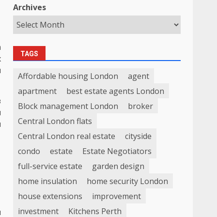
Archives
а
TAGS
х
н
Affordable housing London
agent
apartment
best estate agents London
з
Block management London
broker
и
Central London flats
я
Central London real estate
cityside
condo
estate
Estate Negotiators
full-service estate
garden design
home insulation
home security London
house extensions
improvement
investment
Kitchens Perth
и