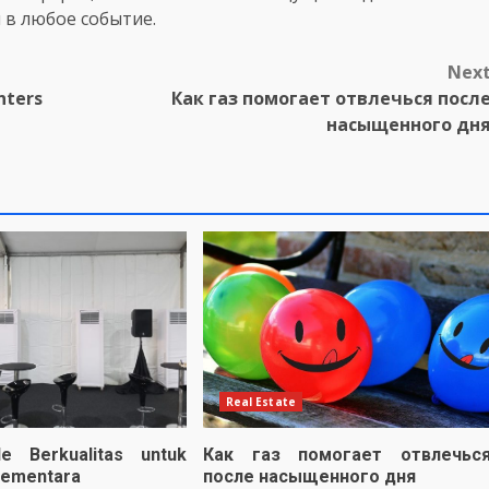
 в любое событие.
Nex
ters
Как газ помогает отвлечься посл
насыщенного дн
Real Estate
e Berkualitas untuk
Как газ помогает отвлечьс
Sementara
после насыщенного дня