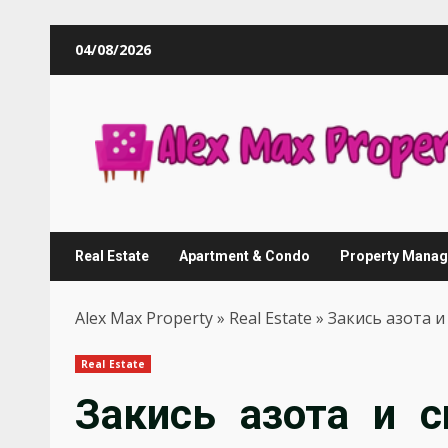
Skip
04/08/2026
to
content
Real Estate
Apartment & Condo
Property Mana
Alex Max Property
»
Real Estate
»
Закись азота и
Real Estate
Закись азота и 