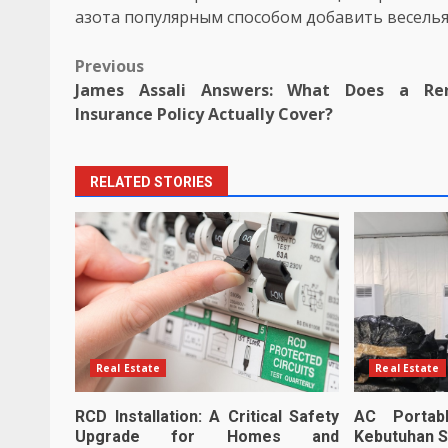
азота популярным способом добавить веселья
Post
Previous
James Assali Answers: What Does a Ren
navigation
Insurance Policy Actually Cover?
RELATED STORIES
Real Estate
Real Estate
RCD Installation: A Critical Safety
AC Portabl
Upgrade for Homes and
Kebutuhan 